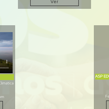
Ver
ASP ED
limatica
F
pm