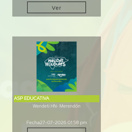
Ver
ASP EDUCATIVA
Wendeti HN- Merendón
Fecha
27-07-2026 01:58 pm