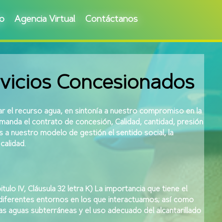
go
Agencia Virtual
Contáctanos
vicios Concesionados
 el recurso agua, en sintonía a nuestro compromiso en la
manda el contrato de concesión, Calidad, cantidad, presión
 a nuestro modelo de gestión el sentido social, la
calidad.
lo IV, Cláusula 32 letra K) La importancia que tiene el
 diferentes entornos en los que interactuamos; así como
las aguas subterráneas y el uso adecuado del alcantarillado