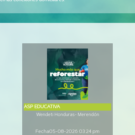
 en las conexiones domiciliares.
ASP EDUCATIVA
Wendeti Honduras- Merendón
Fecha
05-08-2026 03:24 pm