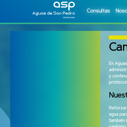
Consultas
Noso
Cam
En Aguas
administr
y continu
protecci
Nuest
Reforzar 
agua para
también r