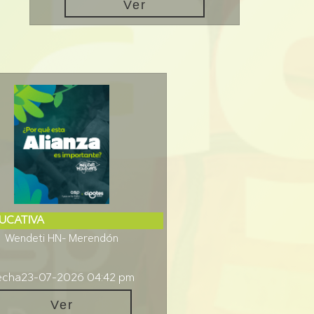
Ver
UCATIVA
Wendeti HN- Merendón
echa
23-07-2026 04:42 pm
Ver