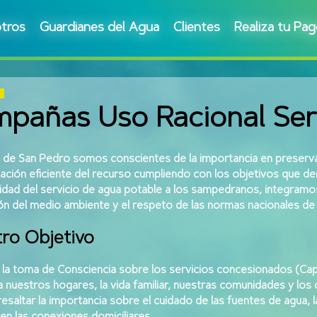
tros
Guardianes del Agua
Clientes
Realiza tu Pa
pañas Uso Racional Ser
 de San Pedro somos conscientes de la importancia en preservar
ación eficiente del recurso cumpliendo con los objetivos que de
idad del servicio de agua potable a los sampedranos, integramos
ón del medio ambiente y el respeto de las normas nacionales de 
ro Objetivo
la toma de Consciencia sobre los servicios concesionados (Capitu
 nuestros hogares, la vida familiar, nuestras comunidades y los
esaltar la importancia sobre el cuidado de las fuentes de agua, 